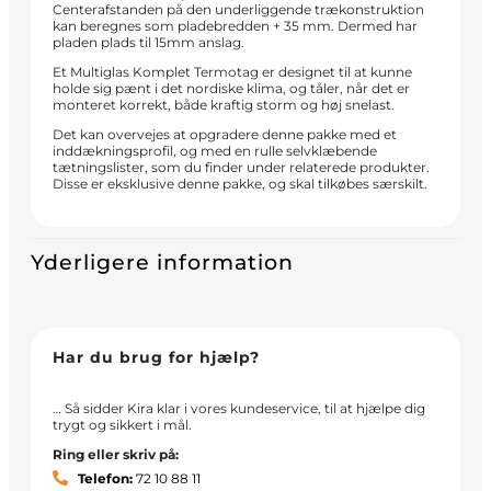
Centerafstanden på den underliggende trækonstruktion
kan beregnes som pladebredden + 35 mm. Dermed har
pladen plads til 15mm anslag.
Et Multiglas Komplet Termotag er designet til at kunne
holde sig pænt i det nordiske klima, og tåler, når det er
monteret korrekt, både kraftig storm og høj snelast.
Det kan overvejes at opgradere denne pakke med et
inddækningsprofil, og med en rulle selvklæbende
tætningslister, som du finder under relaterede produkter.
Disse er eksklusive denne pakke, og skal tilkøbes særskilt.
Yderligere information
Har du brug for hjælp?
… Så sidder Kira klar i vores kundeservice, til at hjælpe dig
trygt og sikkert i mål.
Ring eller skriv på:
Telefon:
72 10 88 11