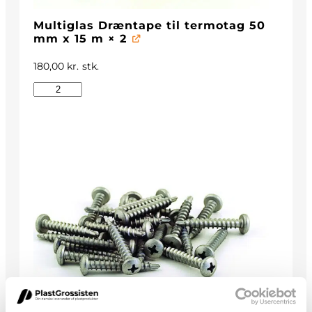
Multiglas Dræntape til termotag 50
mm x 15 m
× 2
180,00
kr.
stk.