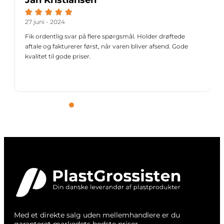





27 juni - 2024
Fik ordentlig svar på flere spørgsmål. Holder drøftede
aftale og fakturerer først, når varen bliver afsend. Gode
kvalitet til gode priser.
Med et direkte salg uden mellemhandlere er du
garanteret markedets bedste priser.