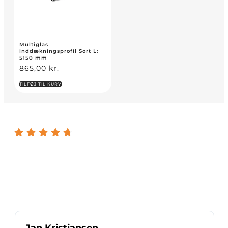
Multiglas
inddækningsprofil Sort L:
5150 mm
865,00
kr.
TILFØJ TIL KURV
4.8 / 5 stjerner på Trustpilot
Vores kunders oplevelse af vores kvalitet og service er
altafgørende for os.
Jan Kristiansen