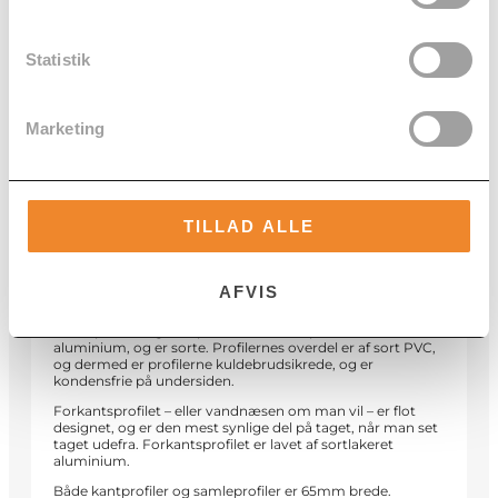
Leveringstid
Vejledninger
Statistik
Beskrivelse
Marketing
Her får du en komplet pakke med et termotag af 16mm
bronze kanalplader af polycarbonat, samt alle nødvendige
profiler og tape der behøves.
TILLAD ALLE
Den 16mm bronze kanalplade af polycarbonat er UV-
beskyttet, og blokerer dermed for skadeligt UV-lys, og
giver en god skyggevirkning, uden at blokere lyset helt.
AFVIS
Der ydes 15 års garanti mod gulning på pladerne.
Samleprofiler og kantprofiler består af pulverlakeret
aluminium, og er sorte. Profilernes overdel er af sort PVC,
og dermed er profilerne kuldebrudsikrede, og er
kondensfrie på undersiden.
Forkantsprofilet – eller vandnæsen om man vil – er flot
designet, og er den mest synlige del på taget, når man set
taget udefra. Forkantsprofilet er lavet af sortlakeret
aluminium.
Både kantprofiler og samleprofiler er 65mm brede.