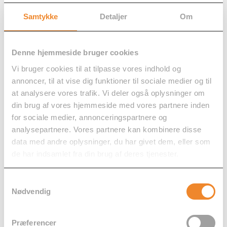
Samtykke
Detaljer
Om
Multiglas monteringsskruer 4,8 x
32 mm 25-pak
× 4
Denne hjemmeside bruger cookies
Vi bruger cookies til at tilpasse vores indhold og
55,00
kr.
stk.
annoncer, til at vise dig funktioner til sociale medier og til
at analysere vores trafik. Vi deler også oplysninger om
din brug af vores hjemmeside med vores partnere inden
for sociale medier, annonceringspartnere og
analysepartnere. Vores partnere kan kombinere disse
data med andre oplysninger, du har givet dem, eller som
de har indsamlet fra din brug af deres tjenester.
600+ anmeldelser -
4.8 / 5 på Trustpilot
Samtykkevalg
Nødvendig
Præferencer