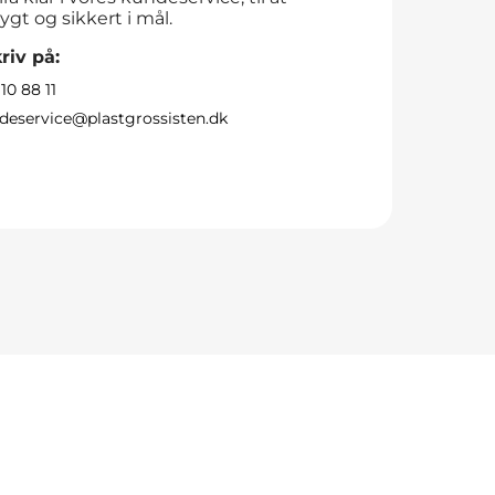
ygt og sikkert i mål.
riv på:
10 88 11
deservice@plastgrossisten.dk