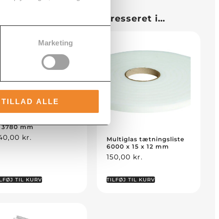
kunne også være interesseret i…
Marketing
TILLAD ALLE
ultiglas
nddækningsprofil hvid
: 3780 mm
40,00
kr.
Multiglas tætningsliste
6000 x 15 x 12 mm
150,00
kr.
LFØJ TIL KURV
TILFØJ TIL KURV