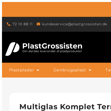
72 10 88 11
kundeservice@plastgrossisten.dk
Plastplader
Genbrugsplast
Ta
Multiglas Komplet Te