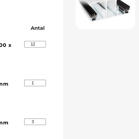
Antal
00 x
 mm
 mm