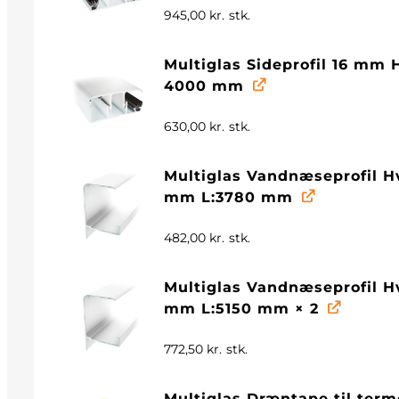
945,00
kr.
stk.
Multiglas Sideprofil 16 mm H
4000 mm
630,00
kr.
stk.
Multiglas Vandnæseprofil H
mm L:3780 mm
482,00
kr.
stk.
Multiglas Vandnæseprofil H
mm L:5150 mm
× 2
772,50
kr.
stk.
Multiglas Dræntape til ter