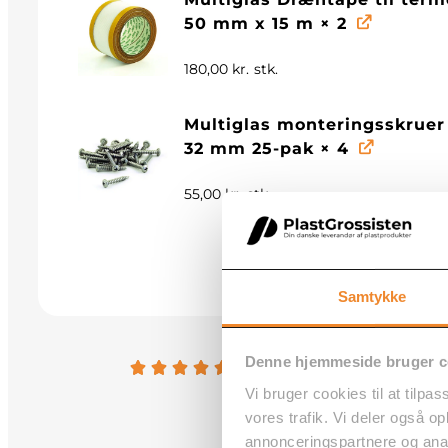
50 mm x 15 m
× 2
180,00
kr.
stk.
Multiglas monteringsskruer
32 mm 25-pak
× 4
55,00
kr.
stk.
Samtykke
Denne hjemmeside bruger c
600+ anmeldelser -
4.8 /
Vi bruger cookies til at tilpas
vores trafik. Vi deler også 
annonceringspartnere og anal