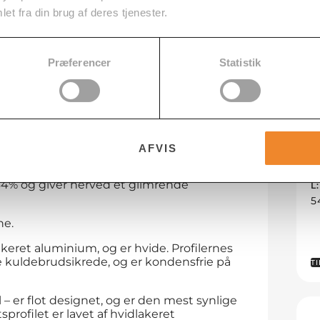
et fra din brug af deres tjenester.
erligere information
Du 
Præferencer
Statistik
 af 16mm klare kanalplader af
g tape der behøves.
AFVIS
M
 UV-beskyttet, og blokerer dermed for
i
64% og giver herved et glimrende
L
5
ne.
akeret aluminium, og er hvide. Profilernes
ne kuldebrudsikrede, og er kondensfrie på
TI
– er flot designet, og er den mest synlige
profilet er lavet af hvidlakeret