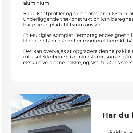
aluminium.
Både kantprofiler og samleprofiler er 65mm b
underliggende trækonstruktion kan beregn
har pladen plads til 15mm anslag.
Et Multiglas Komplet Termotag er designet til
klima, og tåler, når det er monteret korrekt, bå
Det kan overvejes at opgradere denne pakke
rulle selvklæbende tætningslister, som du fin
eksklusive denne pakke, og skal tilkøbes særsk
Har du 
… Så sidder Ki