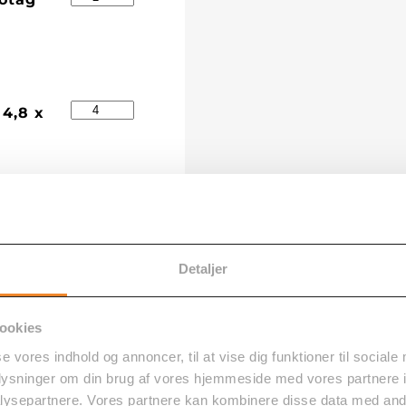
 4,8 x
Detaljer
ookies
 5 på Trustpilot
se vores indhold og annoncer, til at vise dig funktioner til sociale
oplysninger om din brug af vores hjemmeside med vores partnere i
ysepartnere. Vores partnere kan kombinere disse data med andr