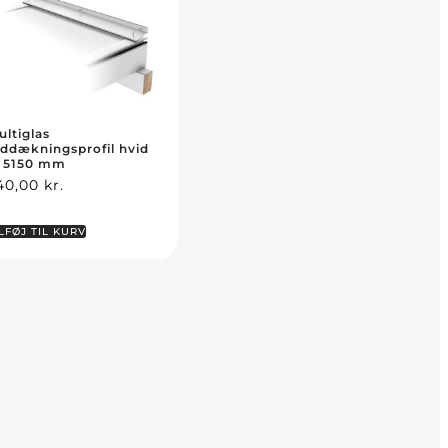
ultiglas
nddækningsprofil hvid
: 5150 mm
40,00
kr.
LFØJ TIL KURV