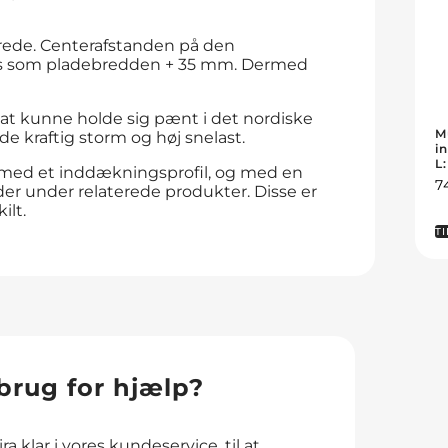
rede. Centerafstanden på den
es som pladebredden + 35 mm. Dermed
 at kunne holde sig pænt i det nordiske
M
de kraftig storm og høj snelast.
i
L
 med et inddækningsprofil, og med en
7
der under relaterede produkter. Disse er
ilt.
TI
brug for hjælp?
ra klar i vores kundeservice, til at