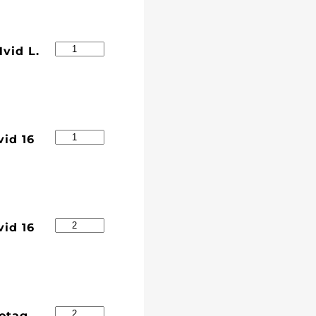
vid L.
vid 16
vid 16
motag