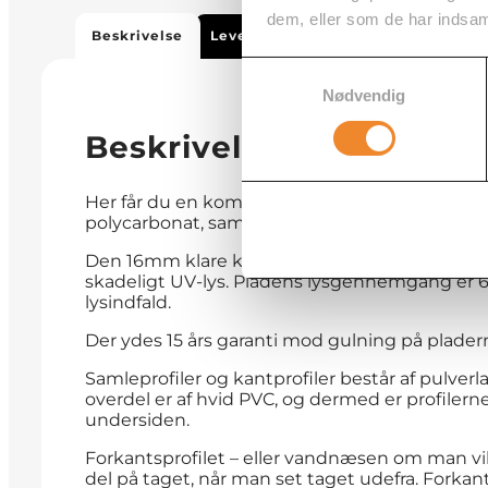
dem, eller som de har indsaml
Beskrivelse
Leveringstid
Vejledninger
Yd
Samtykkevalg
Nødvendig
Beskrivelse
Her får du en komplet pakke med et termotag
polycarbonat, samt alle nødvendige profiler o
Den 16mm klare kanalplade af polycarbonat er
skadeligt UV-lys. Pladens lysgennemgang er 
lysindfald.
Der ydes 15 års garanti mod gulning på plader
Samleprofiler og kantprofiler består af pulverl
overdel er af hvid PVC, og dermed er profiler
undersiden.
Forkantsprofilet – eller vandnæsen om man vil 
del på taget, når man set taget udefra. Forkants