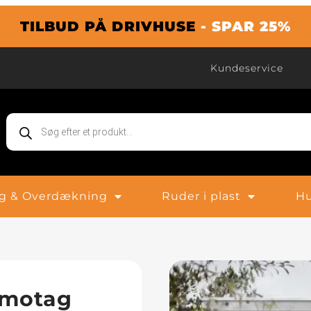
TILBUD PÅ DRIVHUSE
- SPAR 25%
Kundeservice
g & Overdækning
Ruder i plast
Hu
rmotag