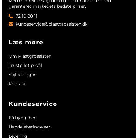
Med et direkte salg uden mellemhandlere er du
garanteret markedets bedste priser.
72 10 88 11
kundeservice@plastgrossisten.dk
Læs mere
Om Plastgrossisten
Trustpilot profil
Vejledninger
Kontakt
Kundeservice
Få hjælp her
Handelsbetingelser
Levering