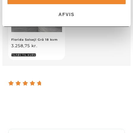
AFVIS
Florida Solsejl Grå 18 kvm
3.258,75
kr.
TILFØJ TIL KURV
4.8 / 5 stjerner på Trustpilot
Vores kunders oplevelse af vores kvalitet og service er
altafgørende for os.