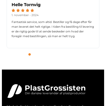
Jan Kristiansen





27 juni - 2024
estiller og få dage efter får
Fik ordentlig svar på flere spørgsmål.
den fra bestilling til levering
aftale og fakturerer først, når varen b
 beskeder om hvad der
kvalitet til gode priser.
n er helt tryg.