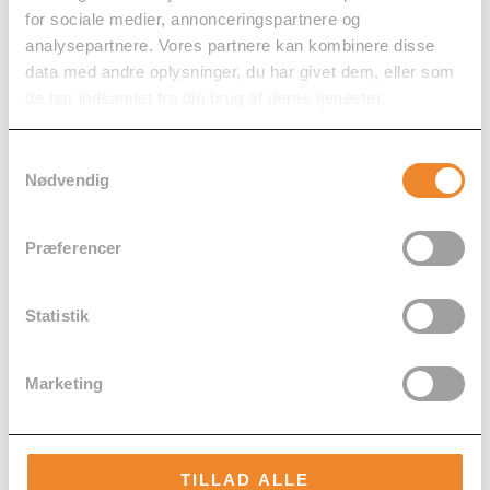
for sociale medier, annonceringspartnere og
analysepartnere. Vores partnere kan kombinere disse
data med andre oplysninger, du har givet dem, eller som
de har indsamlet fra din brug af deres tjenester.
Samtykkevalg
Nødvendig
Præferencer
Statistik
Marketing
Du kunne også være interesseret i…
TILLAD ALLE