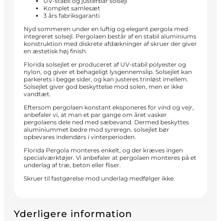
UV-stabil og justérbar solsejl
Komplet samlesæt
3 års fabriksgaranti
Nyd sommeren under en luftig og elegant pergola med
integreret solsejl. Pergolaen består af en stabil aluminiums
konstruktion med diskrete afdækninger af skruer der giver
en æstetisk høj finish.
Florida solsejlet er produceret af UV-stabil polyester og
nylon, og giver et behageligt lysgennemslip. Solsejlet kan
parkerets i begge sider, og kan justeres trinløst imellem.
Solsejlet giver god beskyttelse mod solen, men er ikke
vandtæt.
Eftersom pergolaen konstant eksponeres for vind og vejr,
anbefaler vi, at man et par gange om året vasker
pergolaens dele ned med sæbevand. Dermed beskyttes
aluminiummet bedre mod syreregn. solsejlet bør
opbevares indendørs i vinterperioden.
Florida Pergola monteres enkelt, og der kræves ingen
specialværktøjer. Vi anbefaler at pergolaen monteres på et
underlag af træ, beton eller fliser.
Skruer til fastgørelse mod underlag medfølger ikke.
Yderligere information